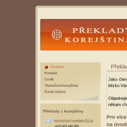
Překlady Korejština
Překla
Úvodem
Kontakt
Jako člen
Ceník
blízko Vás
Tlumočení korejština
Časté otázky
Objednejt
někam cho
Překlady z korejštiny
Pro více
korejstina@preklady111.cz
na úvodn
+420 603 440 905