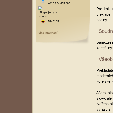
+420 734 455 886
Pro kalku
jerzy.cc
překladem
hodiny.
5946185
Soudní
Více informací
Samozřejm
korejštiny.
Všeobe
Překladate
moderních
korejského
Jádro slo
slovy, al
tvořena s
výrazy z 