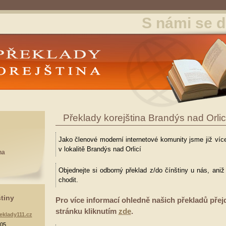
S námi se d
y Korejština
Překlady korejština Brandýs nad Orlic
Jako členové moderní internetové komunity jsme již více
v lokalitě Brandýs nad Orlicí
na
Objednejte si odborný překlad z/do čínštiny u nás, ani
chodit.
štiny
Pro více informací ohledně našich překladů přej
stránku kliknutím
zde
.
eklady111.cz
905