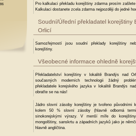
Pro kalkulaci překladu korejštiny zdarma prosím zašlet
886
Kalkulaci dostanete zcela zdarma nejpozději do jedné hod
Soudní/Úřední překladatel korejštiny
Orlicí
Samozřejmostí jsou soudní překlady korejštiny neb
korejštiny.
Všeobecné informace ohledně korejšt
Překladatelství korejštiny v lokalitě Brandýs nad Orl
současných moderních technologii žádný probl
překladatele korejského jazyka v lokalitě Brandýs nad
obraťte se na nás!
Jádro slovní zásoby korejštiny je tvořeno původními k
kolem 50 % slovní zásoby (hlavně odborná termin
sinokorejskými výrazy. V menší míře do korejštiny
mongolštiny, sanskrtu a západních jazyků jako je němč
hlavně angličtina.