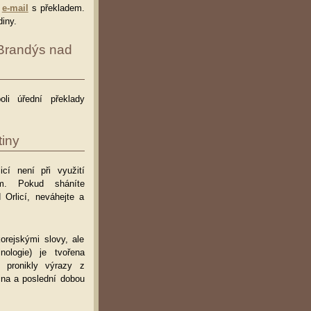
e
e-mail
s překladem.
iny.
 Brandýs nad
oli úřední překlady
iny
icí není při využití
ém. Pokud sháníte
 Orlicí, neváhejte a
orejskými slovy, ale
ologie) je tvořena
 pronikly výrazy z
ina a poslední dobou