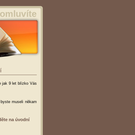
omluvíte
í
 jak 9 let blízko Vás
ž byste museli někam
děte na úvodní