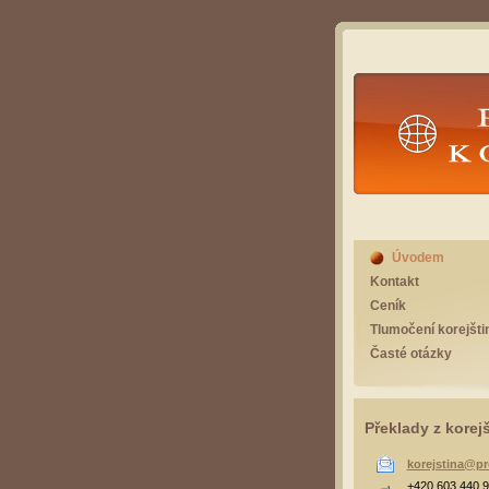
Překlad
Úvodem
Kontakt
Ceník
Tlumočení korejšti
Časté otázky
Překlady z korej
korejstina@pr
+420 603 440 