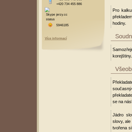
+420 734 455 886
Pro kalku
jerzy.cc
překladem
hodiny.
5946185
Soudní
Více informací
Samozřejm
korejštiny.
Všeobe
Překladat
současný
překladate
se na nás
Jádro slo
slovy, al
tvořena s