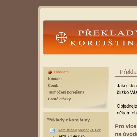
Překlady Korejština
Překla
Úvodem
Kontakt
Jako člen
Ceník
blízko Vás
Tlumočení korejština
Časté otázky
Objednejt
někam cho
Překlady z korejštiny
Pro více
korejstina@preklady111.cz
na úvodn
+420 603 440 905