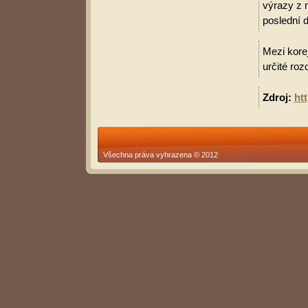
výrazy z 
poslední d
Mezi korej
určité roz
Zdroj:
ht
Všechna práva vyhrazena © 2012