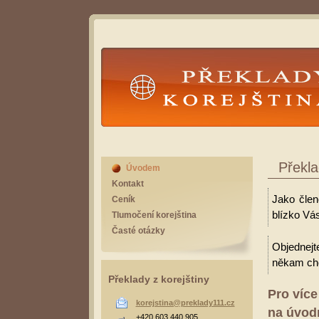
Překlady Korejština
Překla
Úvodem
Kontakt
Jako člen
Ceník
blízko Vás
Tlumočení korejština
Časté otázky
Objednejt
někam cho
Překlady z korejštiny
Pro více
korejstina@preklady111.cz
na úvodn
+420 603 440 905