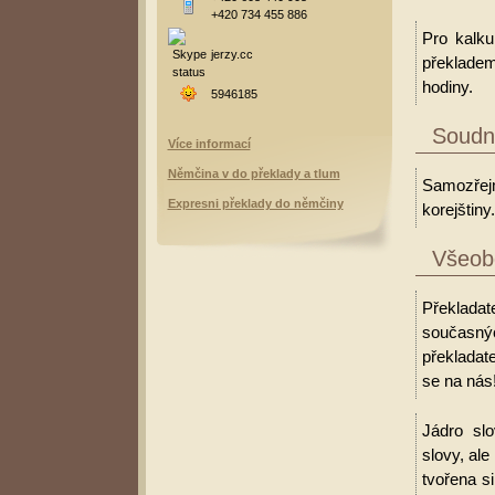
+420 734 455 886
Pro kalku
jerzy.cc
překladem
hodiny.
5946185
Soudní
Více informací
Němčina v do překlady a tlum
Samozřejm
Expresni překlady do němčiny
korejštiny.
Všeobe
Překladat
současný
překladate
se na nás
Jádro slo
slovy, al
tvořena s