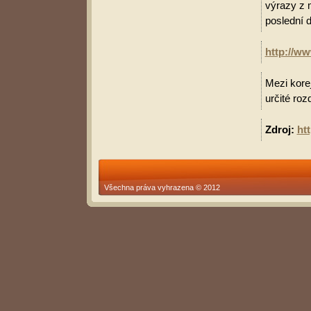
výrazy z 
poslední d
http://w
Mezi korej
určité roz
Zdroj:
ht
Všechna práva vyhrazena © 2012