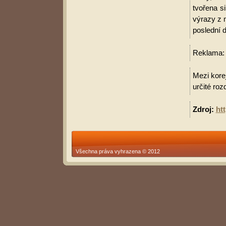
tvořena s
výrazy z 
poslední d
Reklama
Mezi korej
určité roz
Zdroj:
ht
Všechna práva vyhrazena © 2012