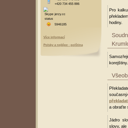
+420 734 455 886
Pro kalku
jerzy.cc
překladem
hodiny.
5946185
Soudní
Více informací
Kruml
Polsky a nejlépe - polština
Samozřejm
korejštiny.
Všeobe
Překladat
současný
překladat
a obraťte 
Jádro slo
slovy, al