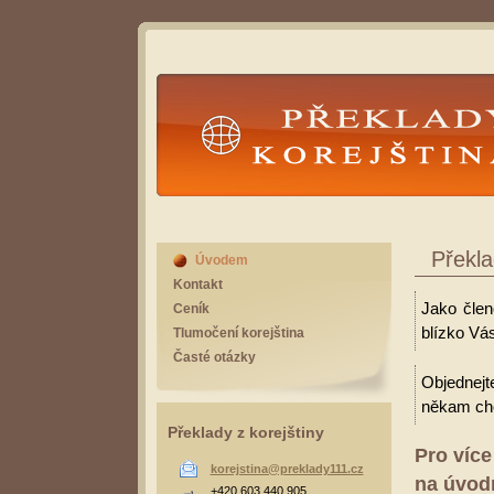
Překlady Korejština
Překla
Úvodem
Kontakt
Jako člen
Ceník
blízko Vá
Tlumočení korejština
Časté otázky
Objednejt
někam cho
Překlady z korejštiny
Pro více
korejstina@preklady111.cz
na úvodn
+420 603 440 905