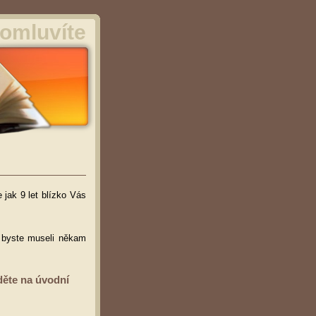
omluvíte
 jak 9 let blízko Vás
ž byste museli někam
děte na úvodní