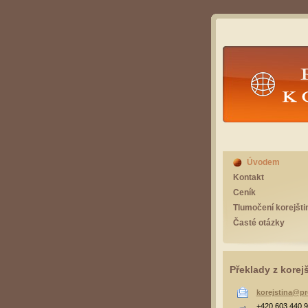
Překlad
Úvodem
Kontakt
Ceník
Tlumočení korejšti
Časté otázky
Překlady z korej
korejstina@pr
+420 603 440 