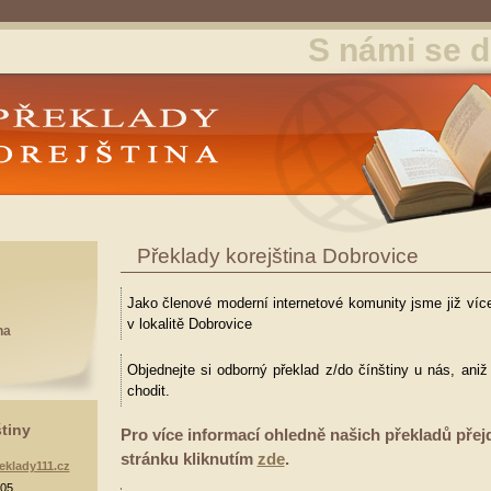
S námi se d
y Korejština
Překlady korejština Dobrovice
Jako členové moderní internetové komunity jsme již více
v lokalitě Dobrovice
na
Objednejte si odborný překlad z/do čínštiny u nás, ani
chodit.
štiny
Pro více informací ohledně našich překladů přej
stránku kliknutím
zde
.
eklady111.cz
905