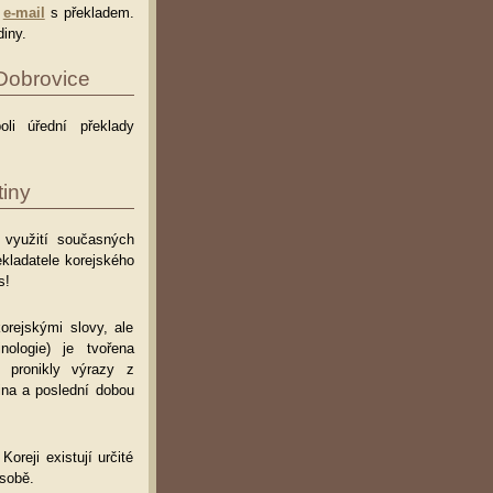
e
e-mail
s překladem.
iny.
 Dobrovice
oli úřední překlady
iny
ři využití současných
kladatele korejského
s!
orejskými slovy, ale
ologie) je tvořena
 pronikly výrazy z
ina a poslední dobou
oreji existují určité
ásobě.