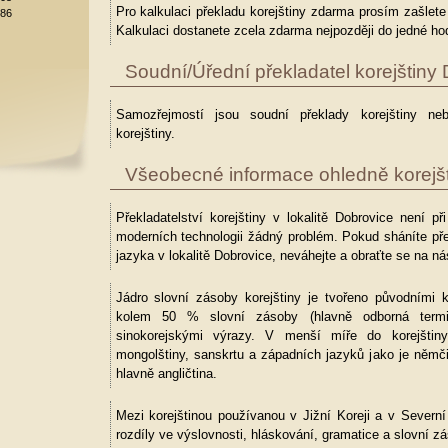
Pro kalkulaci překladu korejštiny zdarma prosím zašlet
886
Kalkulaci dostanete zcela zdarma nejpozději do jedné hod
Soudní/Úřední překladatel korejštiny
Samozřejmostí jsou soudní překlady korejštiny neb
korejštiny.
Všeobecné informace ohledně korejšt
Překladatelství korejštiny v lokalitě Dobrovice není p
moderních technologii žádný problém. Pokud sháníte pře
jazyka v lokalitě Dobrovice, neváhejte a obraťte se na ná
Jádro slovní zásoby korejštiny je tvořeno původními k
kolem 50 % slovní zásoby (hlavně odborná termin
sinokorejskými výrazy. V menší míře do korejštiny
mongolštiny, sanskrtu a západních jazyků jako je němč
hlavně angličtina.
Mezi korejštinou používanou v Jižní Koreji a v Severní K
rozdíly ve výslovnosti, hláskování, gramatice a slovní z