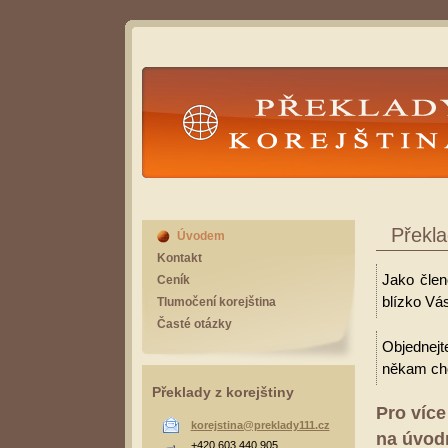
Překlady Korejština
Překla
Úvodem
Kontakt
Jako člen
Ceník
blízko Vá
Tlumočení korejština
Časté otázky
Objednejt
někam cho
Překlady z korejštiny
Pro více
korejstina@preklady111.cz
na úvodn
+420 603 440 905