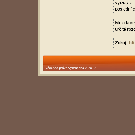
výrazy z 
poslední d
Mezi korej
určité roz
Zdroj:
ht
Všechna práva vyhrazena © 2012