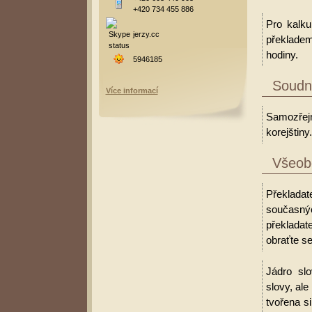
+420 734 455 886
Pro kalku
jerzy.cc
překladem
hodiny.
5946185
Soudní
Více informací
Samozřejm
korejštiny.
Všeobe
Překladat
současný
překladat
obraťte se
Jádro slo
slovy, al
tvořena s