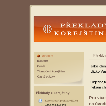
Překlady Korejština
Překla
Úvodem
Kontakt
Jako člen
Ceník
blízko Vás
Tlumočení korejština
Časté otázky
Objednejt
někam cho
Překlady z korejštiny
Pro více
korejstina@preklady111.cz
na úvodn
+420 603 440 905