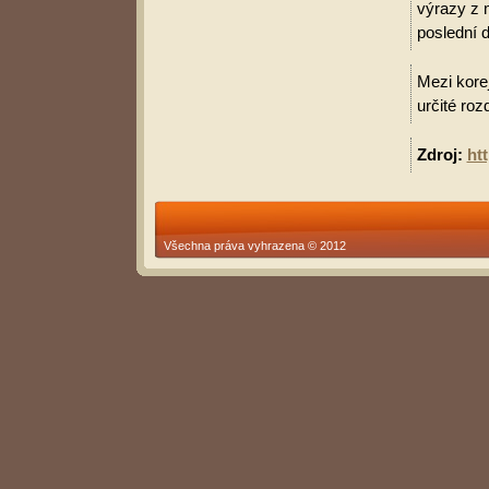
výrazy z 
poslední d
Mezi korej
určité roz
Zdroj:
ht
Všechna práva vyhrazena © 2012