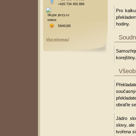
+420 734 455 886
Pro kalku
jerzy.cc
překladem
hodiny.
5946185
Soudní
Více informací
Samozřejm
korejštiny.
Všeobe
Překladat
současný
překladat
obraťte se
Jádro slo
slovy, al
tvořena s