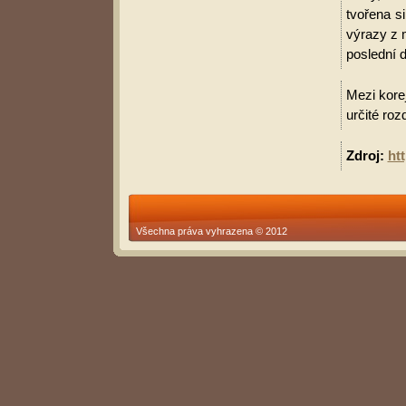
tvořena s
výrazy z 
poslední d
Mezi korej
určité roz
Zdroj:
ht
Všechna práva vyhrazena © 2012