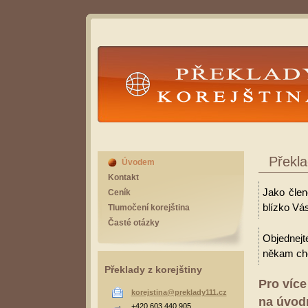
Překlady Korejština
Překl
Úvodem
Kontakt
Jako člen
Ceník
blízko Vá
Tlumočení korejština
Časté otázky
Objednejt
někam cho
Překlady z korejštiny
Pro více
korejstina@preklady111.cz
na úvodn
+420 603 440 905