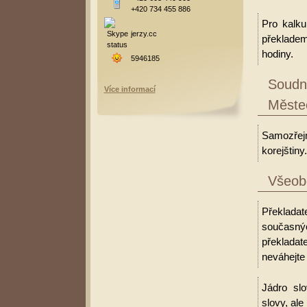
+420 734 455 886
Pro kalku
jerzy.cc
překladem
hodiny.
5946185
Soudní
Více informací
Měste
Samozřejm
korejštiny.
Všeobe
Překladate
současný
překlada
neváhejte 
Jádro slo
slovy, al