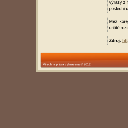
výrazy z 
poslední d
Mezi korej
určité roz
Zdroj:
ht
Všechna práva vyhrazena © 2012