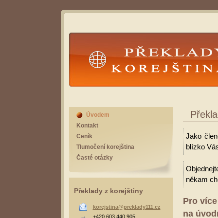
Překlady Korejština
Překla
Úvodem
Kontakt
Jako člen
Ceník
blízko Vás
Tlumočení korejština
Časté otázky
Objednejt
někam cho
Překlady z korejštiny
Pro více
korejstina@preklady111.cz
na úvodn
+420 603 440 905