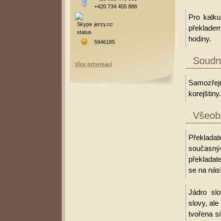
+420 734 455 886
Pro kalku
jerzy.cc
překladem
hodiny.
5946185
Soudní
Více informací
Samozřejm
korejštiny.
Všeobe
Překladat
současný
překladate
se na nás
Jádro slo
slovy, al
tvořena s