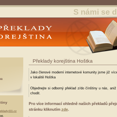
S námi se d
y Korejština
Překlady korejština Hoštka
Jako členové moderní internetové komunity jsme již více
v lokalitě Hoštka
na
Objednejte si odborný překlad z/do čínštiny u nás, ani
chodit.
štiny
Pro více informací ohledně našich překladů přej
stránku kliknutím
zde
.
eklady111.cz
905