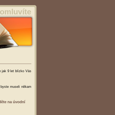
omluvíte
 jak 9 let blízko Vás
ž byste museli někam
děte na úvodní