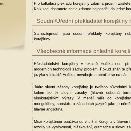
Pro kalkulaci překladu korejštiny zdarma prosím zašlet
886
Kalkulaci dostanete zcela zdarma nejpozději do jedné hod
Soudní/Úřední překladatel korejštiny
Samozřejmostí jsou soudní překlady korejštiny neb
korejštiny.
Všeobecné informace ohledně korejšt
Překladatelství korejštiny v lokalitě Hoštka není př
moderních technologii žádný problém. Pokud sháníte pře
jazyka v lokalitě Hoštka, neváhejte a obraťte se na nás!
Jádro slovní zásoby korejštiny je tvořeno původními k
kolem 50 % slovní zásoby (hlavně odborná termin
sinokorejskými výrazy. V menší míře do korejštiny
mongolštiny, sanskrtu a západních jazyků jako je němč
hlavně angličtina.
Mezi korejštinou používanou v Jižní Koreji a v Severní K
rozdíly ve výslovnosti, hláskování, gramatice a slovní z