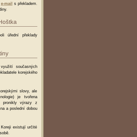
e
e-mail
s překladem.
iny.
 Hoštka
oli úřední překlady
iny
i využití současných
kladatele korejského
orejskými slovy, ale
ologie) je tvořena
 pronikly výrazy z
ina a poslední dobou
oreji existují určité
ásobě.