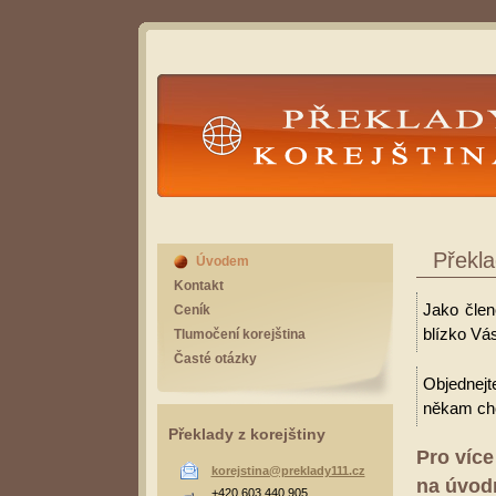
Překlady Korejština
Překla
Úvodem
Kontakt
Jako člen
Ceník
blízko Vás
Tlumočení korejština
Časté otázky
Objednejt
někam cho
Překlady z korejštiny
Pro více
korejstina@preklady111.cz
na úvodn
+420 603 440 905