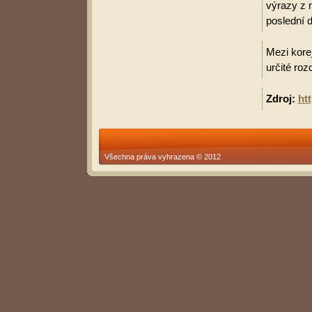
výrazy z 
poslední d
Mezi korej
určité roz
Zdroj:
ht
Všechna práva vyhrazena © 2012