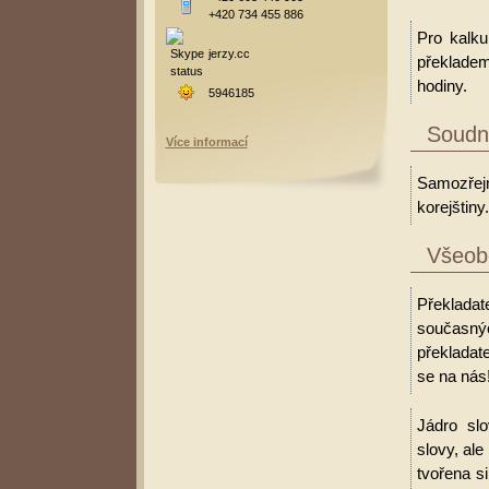
+420 734 455 886
Pro kalku
jerzy.cc
překladem
hodiny.
5946185
Soudní
Více informací
Samozřejm
korejštiny.
Všeobe
Překladat
současný
překladate
se na nás
Jádro slo
slovy, al
tvořena s