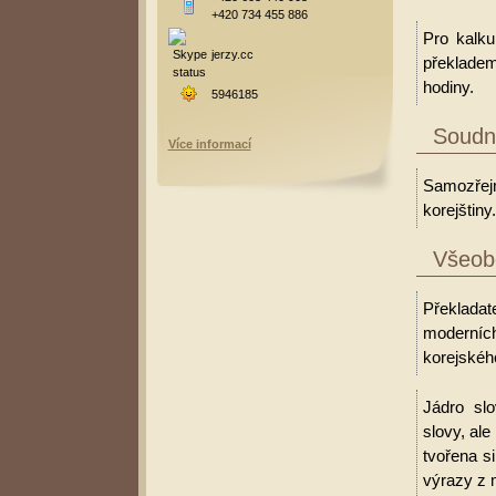
+420 734 455 886
Pro kalku
jerzy.cc
překladem
hodiny.
5946185
Soudní
Více informací
Samozřejm
korejštiny.
Všeobe
Překladate
moderních
korejského
Jádro slo
slovy, al
tvořena s
výrazy z 