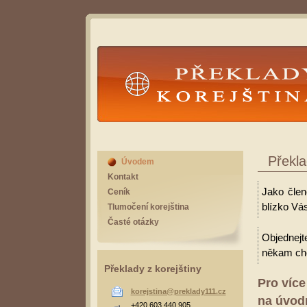
Překlady Korejština
Překla
Úvodem
Kontakt
Jako člen
Ceník
blízko Vás
Tlumočení korejština
Časté otázky
Objednejt
někam cho
Překlady z korejštiny
Pro více
korejstina@preklady111.cz
na úvodn
+420 603 440 905