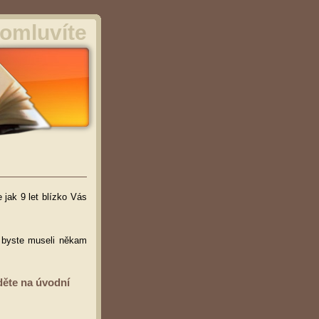
omluvíte
 jak 9 let blízko Vás
ž byste museli někam
děte na úvodní