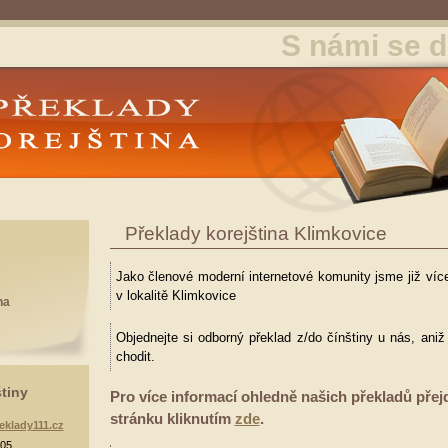
S námi se d
y Korejština
Překlady korejština Klimkovice
Jako členové moderní internetové komunity jsme již více
v lokalitě Klimkovice
na
Objednejte si odborný překlad z/do čínštiny u nás, ani
chodit.
štiny
Pro více informací ohledně našich překladů přej
stránku kliknutím
zde
.
eklady111.cz
905