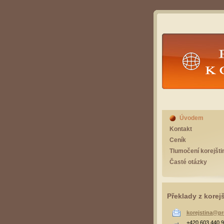
Překlad
Úvodem
Kontakt
Ceník
Tlumočení korejšti
Časté otázky
Překlady z korej
korejstina@pr
+420 603 440 