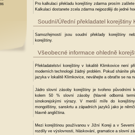
Pro kalkulaci překladu korejštiny zdarma prosím zašlet
886
Kalkulaci dostanete zcela zdarma nejpozději do jedné hod
Soudní/Úřední překladatel korejštiny 
Samozřejmostí jsou soudní překlady korejštiny neb
korejštiny.
Všeobecné informace ohledně korejšt
Překladatelství korejštiny v lokalitě Klimkovice není p
moderních technologii žádný problém. Pokud sháníte pře
jazyka v lokalitě Klimkovice, neváhejte a obraťte se na n
Jádro slovní zásoby korejštiny je tvořeno původními k
kolem 50 % slovní zásoby (hlavně odborná termin
sinokorejskými výrazy. V menší míře do korejštiny
mongolštiny, sanskrtu a západních jazyků jako je němč
hlavně angličtina.
Mezi korejštinou používanou v Jižní Koreji a v Severní K
rozdíly ve výslovnosti, hláskování, gramatice a slovní z