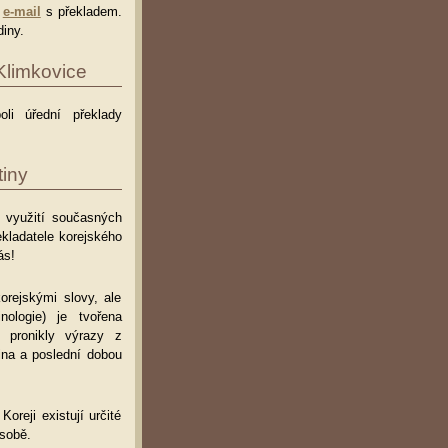
e
e-mail
s překladem.
iny.
Klimkovice
oli úřední překlady
iny
ři využití současných
kladatele korejského
ás!
orejskými slovy, ale
ologie) je tvořena
 pronikly výrazy z
ina a poslední dobou
oreji existují určité
ásobě.