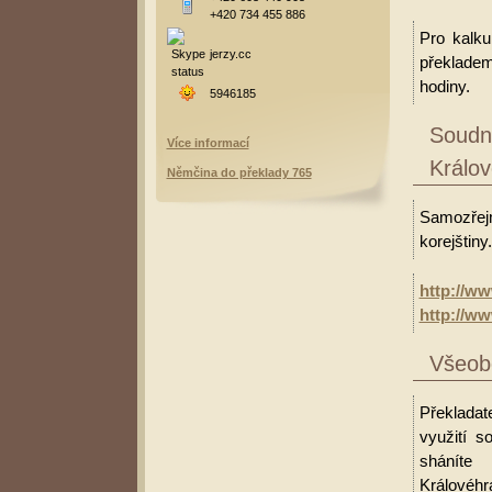
+420 734 455 886
Pro kalku
jerzy.cc
překladem
hodiny.
5946185
Soudní
Více informací
Králo
Němčina do překlady 765
Samozřejm
korejštiny.
http://ww
http://w
Všeobe
Překladat
využití 
sháníte
Královéhr