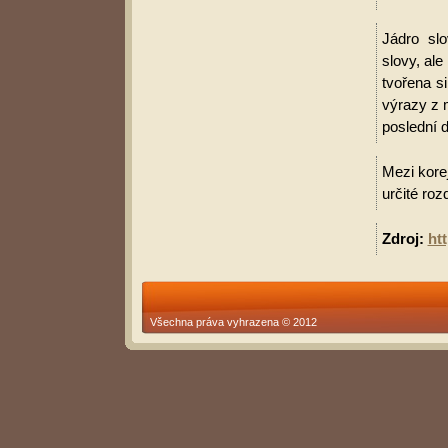
Jádro slo
slovy, al
tvořena s
výrazy z 
poslední d
Mezi korej
určité roz
Zdroj:
ht
Všechna práva vyhrazena © 2012