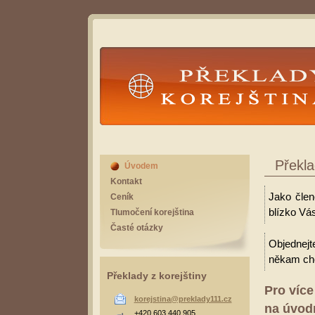
Překlady Korejština
Překla
Úvodem
Kontakt
Jako člen
Ceník
blízko Vás
Tlumočení korejština
Časté otázky
Objednejt
někam cho
Překlady z korejštiny
Pro více
korejstina@preklady111.cz
na úvodn
+420 603 440 905