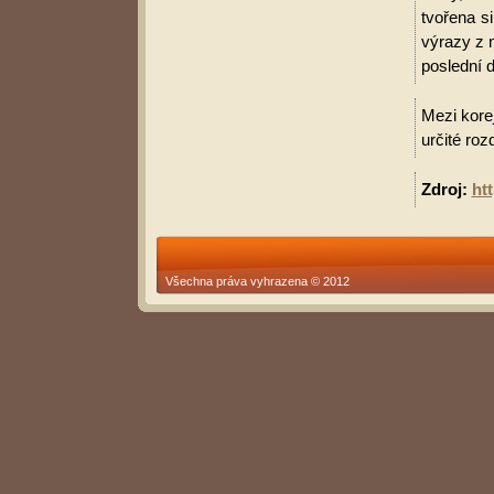
tvořena s
výrazy z 
poslední d
Mezi korej
určité roz
Zdroj:
ht
Všechna práva vyhrazena © 2012