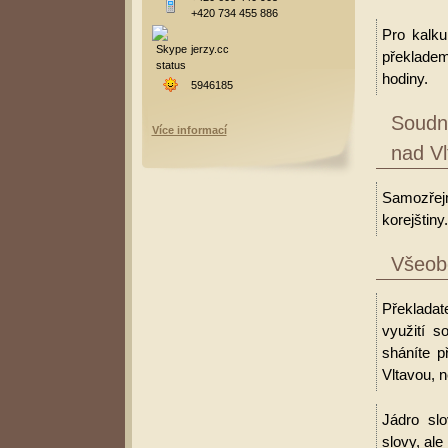
+420 734 455 886
Pro kalku
jerzy.cc
překladem
hodiny.
5946185
Soudní
Více informací
nad Vl
Samozřejm
korejštiny.
Všeobe
Překladate
využití 
sháníte p
Vltavou, n
Jádro slo
slovy, al