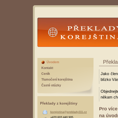
Překlady Korejština
Překla
Úvodem
Kontakt
Jako člen
Ceník
blízko Vás
Tlumočení korejština
Časté otázky
Objednejt
někam cho
Překlady z korejštiny
Pro více
korejstina@preklady111.cz
na úvodn
+420 603 440 905