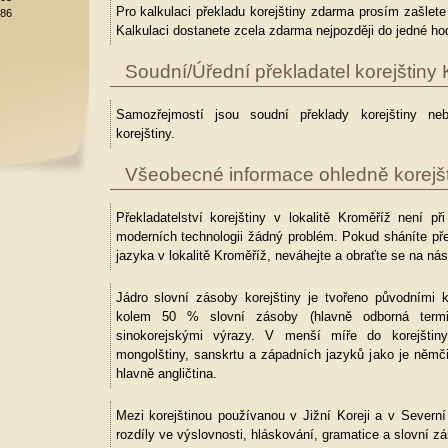
Pro kalkulaci překladu korejštiny zdarma prosím zašlet
886
Kalkulaci dostanete zcela zdarma nejpozději do jedné hod
Soudní/Úřední překladatel korejštiny
Samozřejmostí jsou soudní překlady korejštiny neb
korejštiny.
Všeobecné informace ohledně korejšt
Překladatelství korejštiny v lokalitě Kroměříž není př
moderních technologii žádný problém. Pokud sháníte pře
jazyka v lokalitě Kroměříž, neváhejte a obraťte se na nás
Jádro slovní zásoby korejštiny je tvořeno původními k
kolem 50 % slovní zásoby (hlavně odborná termin
sinokorejskými výrazy. V menší míře do korejštiny
mongolštiny, sanskrtu a západních jazyků jako je němč
hlavně angličtina.
Mezi korejštinou používanou v Jižní Koreji a v Severní K
rozdíly ve výslovnosti, hláskování, gramatice a slovní z