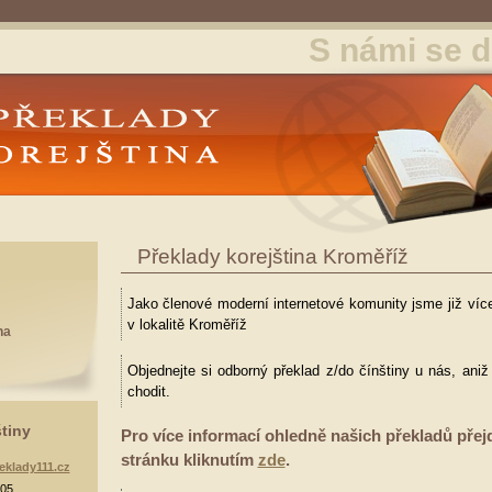
S námi se d
y Korejština
Překlady korejština Kroměříž
Jako členové moderní internetové komunity jsme již více
v lokalitě Kroměříž
na
Objednejte si odborný překlad z/do čínštiny u nás, ani
chodit.
štiny
Pro více informací ohledně našich překladů přej
stránku kliknutím
zde
.
eklady111.cz
905