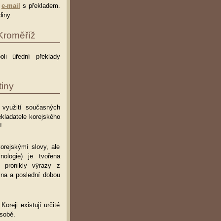
e
e-mail
s překladem.
iny.
 Kroměříž
oli úřední překlady
iny
i využití současných
kladatele korejského
!
orejskými slovy, ale
ologie) je tvořena
 pronikly výrazy z
ina a poslední dobou
oreji existují určité
ásobě.