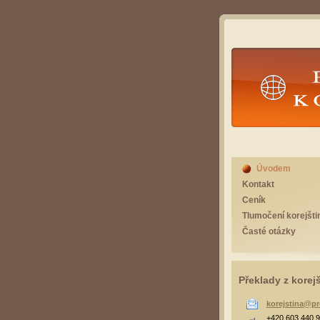
Překlad
Úvodem
Kontakt
Ceník
Tlumočení korejšti
Časté otázky
Překlady z korej
korejstina@pr
+420 603 440 