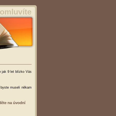
omluvíte
 jak 9 let blízko Vás
ž byste museli někam
děte na úvodní