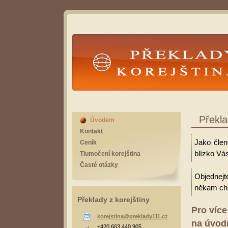
Překlady Korejština
Překla
Úvodem
Kontakt
Jako člen
Ceník
blízko Vás
Tlumočení korejština
Časté otázky
Objednejt
někam cho
Překlady z korejštiny
Pro více
korejstina@preklady111.cz
na úvodn
+420 603 440 905