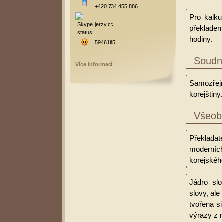
+420 734 455 886
Pro kalku
jerzy.cc
překladem
hodiny.
5946185
Soudní
Více informací
Samozřejm
korejštiny.
Všeobe
Překladate
moderních
korejského
Jádro slo
slovy, al
tvořena s
výrazy z 