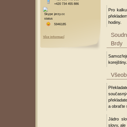
+420 734 455 886
Pro kalku
jerzy.cc
překladem
hodiny.
5946185
Soudní
Více informací
Brdy
Samozřejm
korejštiny.
Všeobe
Překladate
současný
překladat
a obraťte 
Jádro slo
slovy, al