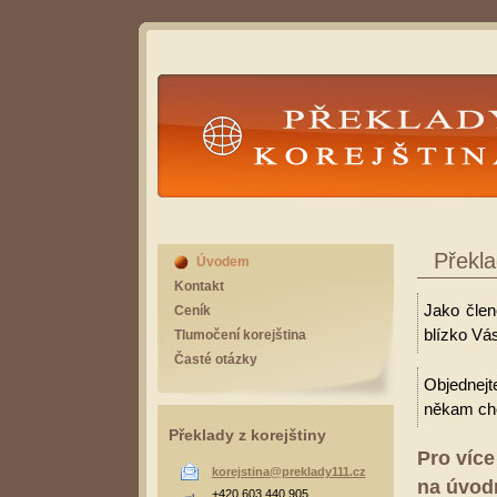
Překlady Korejština
Překla
Úvodem
Kontakt
Jako člen
Ceník
blízko Vás
Tlumočení korejština
Časté otázky
Objednejt
někam cho
Překlady z korejštiny
Pro více
korejstina@preklady111.cz
na úvodn
+420 603 440 905