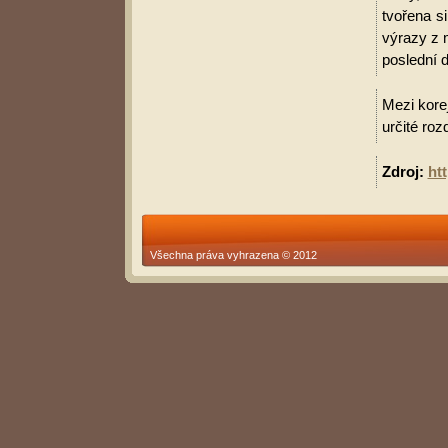
tvořena s
výrazy z 
poslední d
Mezi korej
určité roz
Zdroj:
ht
Všechna práva vyhrazena © 2012