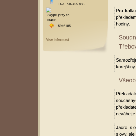
+420 734 455 886
Pro kalku
jerzy.cc
překladem
hodiny.
5946185
Soudní
Více informací
Třebo
Samozřejm
korejštiny.
Všeobe
Překladate
současný
překlada
neváhejte 
Jádro slo
slovy, al