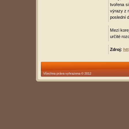
tvořena s
výrazy z 
poslední d
Mezi korej
určité roz
Zdroj:
ht
Všechna práva vyhrazena © 2012