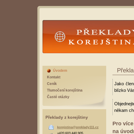
Překlady Korejština
Překla
Úvodem
Kontakt
Jako člen
Ceník
blízko Vá
Tlumočení korejština
Časté otázky
Objednejt
někam cho
Překlady z korejštiny
Pro více
korejstina@preklady111.cz
na úvodn
+420 603 440 905