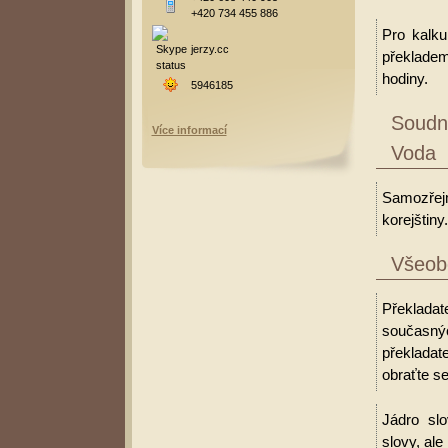
+420 734 455 886
Pro kalku
jerzy.cc
překladem
hodiny.
5946185
Soudní
Více informací
Voda
Samozřejm
korejštiny.
Všeobe
Překladat
současný
překladat
obraťte se
Jádro slo
slovy, al