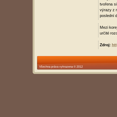
tvořena s
výrazy z 
poslední d
Mezi korej
určité roz
Zdroj:
ht
Všechna práva vyhrazena © 2012