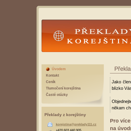
Překlady Korejština
Překla
Úvodem
Kontakt
Jako člen
Ceník
blízko Vás
Tlumočení korejština
Časté otázky
Objednejt
někam cho
Překlady z korejštiny
Pro více
korejstina@preklady111.cz
na úvodn
+420 603 440 905