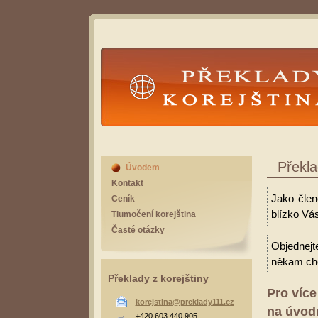
Překlady Korejština
Překla
Úvodem
Kontakt
Jako člen
Ceník
blízko Vás
Tlumočení korejština
Časté otázky
Objednejt
někam cho
Překlady z korejštiny
Pro více
korejstina@preklady111.cz
na úvodn
+420 603 440 905