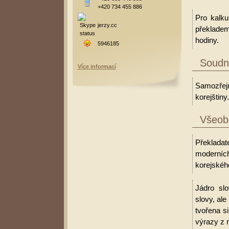
+420 734 455 886
Pro kalku
jerzy.cc
překladem
hodiny.
5946185
Soudní
Více informací
Samozřejm
korejštiny.
Všeobe
Překladate
moderních
korejského
Jádro slo
slovy, al
tvořena s
výrazy z 