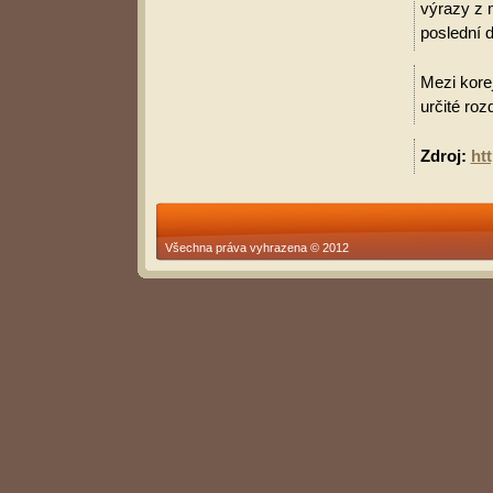
výrazy z 
poslední d
Mezi korej
určité roz
Zdroj:
ht
Všechna práva vyhrazena © 2012