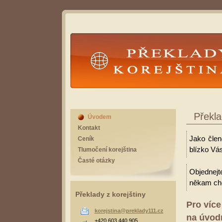
Překlady Korejština
Překla
Úvodem
Kontakt
Jako čle
Ceník
blízko Vás
Tlumočení korejština
Časté otázky
Objednejt
někam cho
Překlady z korejštiny
Pro více
korejstina@preklady111.cz
na úvodn
+420 603 440 905