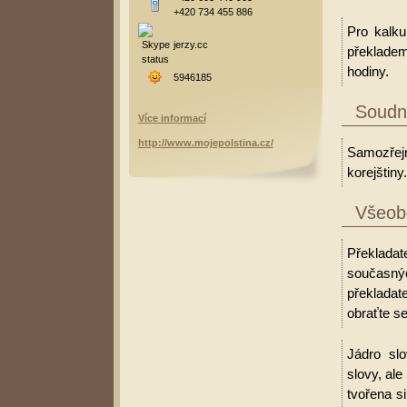
+420 734 455 886
Pro kalku
jerzy.cc
překladem
hodiny.
5946185
Soudní
Více informací
http://www.mojepolstina.cz/
Samozřejm
korejštiny.
Všeobe
Překladat
současný
překladat
obraťte se
Jádro slo
slovy, al
tvořena s