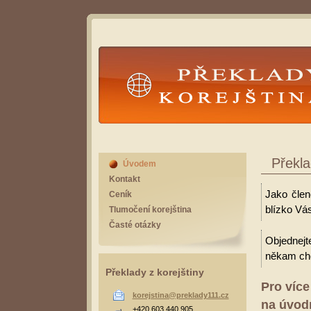
Překlady Korejština
Překla
Úvodem
Kontakt
Jako člen
Ceník
blízko Vás
Tlumočení korejština
Časté otázky
Objednejt
někam cho
Překlady z korejštiny
Pro více
korejstina@preklady111.cz
na úvodn
+420 603 440 905