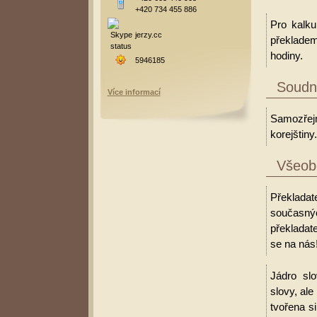
+420 734 455 886
Pro kalku
jerzy.cc
překladem
hodiny.
5946185
Soudní
Více informací
Samozřejm
korejštiny.
Všeobe
Překladat
současný
překladate
se na nás
Jádro slo
slovy, al
tvořena s