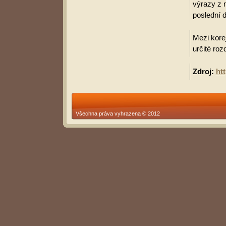
výrazy z 
poslední d
Mezi korej
určité roz
Zdroj:
ht
Všechna práva vyhrazena © 2012