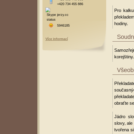
+420 734 455 886
Pro kalku
jerzy.cc
překladem
hodiny.
5946185
Soudní
Více informací
Samozřejm
korejštiny.
Všeobe
Překladat
současný
překladat
obraťte se
Jádro slo
slovy, al
tvořena s