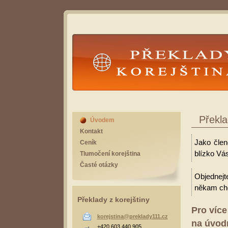
Překlady Korejština
Překla
Úvodem
Kontakt
Jako člen
Ceník
blízko Vás
Tlumočení korejština
Časté otázky
Objednejt
někam cho
Překlady z korejštiny
Pro více
korejstina@preklady111.cz
na úvodn
+420 603 440 905