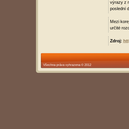
výrazy z 
poslední d
Mezi korej
určité roz
Zdroj:
ht
Všechna práva vyhrazena © 2012