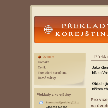
Překlady Korejština
Překla
Úvodem
Kontakt
Jako člen
Ceník
blízko Vás
Tlumočení korejština
Časté otázky
Objednejt
někam cho
Překlady z korejštiny
Pro více
korejstina@preklady111.cz
na úvodn
+420 603 440 905