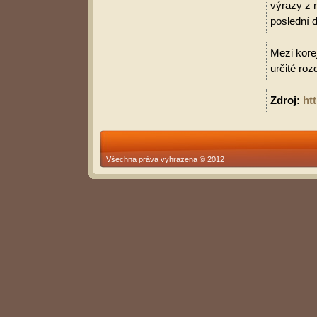
výrazy z 
poslední d
Mezi korej
určité roz
Zdroj:
ht
Všechna práva vyhrazena © 2012