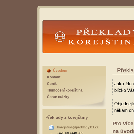
Překlady Korejština
Překla
Úvodem
Kontakt
Jako člen
Ceník
blízko Vás
Tlumočení korejština
Časté otázky
Objednejt
někam cho
Překlady z korejštiny
Pro více
korejstina@preklady111.cz
na úvodn
+420 603 440 905