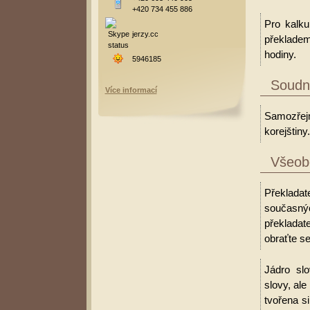
+420 734 455 886
Pro kalku
jerzy.cc
překladem
hodiny.
5946185
Soudní
Více informací
Samozřejm
korejštiny.
Všeobe
Překladat
současný
překladat
obraťte se
Jádro slo
slovy, al
tvořena s