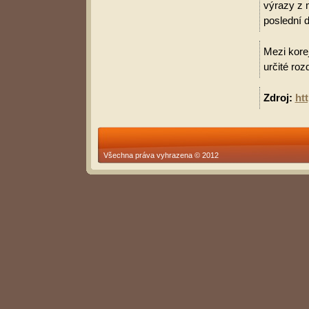
výrazy z 
poslední d
Mezi korej
určité roz
Zdroj:
ht
Všechna práva vyhrazena © 2012