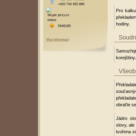
+420 734 455 886
Pro kalku
jerzy.cc
překladem
hodiny.
5946185
Soudní
Více informací
Samozřejm
korejštiny.
Všeobe
Překladat
současný
překladat
obraťte se
Jádro slo
slovy, al
tvořena s