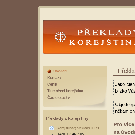
Překlady Korejština
Překla
Úvodem
Kontakt
Jako člen
Ceník
blízko Vá
Tlumočení korejština
Časté otázky
Objednejt
někam cho
Překlady z korejštiny
Pro více
korejstina@preklady111.cz
na úvodn
+420 603 440 905