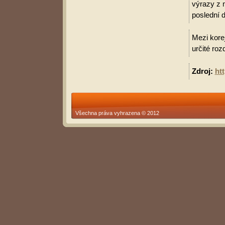
výrazy z 
poslední d
Mezi korej
určité roz
Zdroj:
ht
Všechna práva vyhrazena © 2012