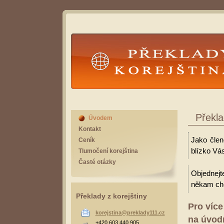
Překlady Korejština
Překla
Úvodem
Kontakt
Jako člen
Ceník
blízko Vás
Tlumočení korejština
Časté otázky
Objednejt
někam cho
Překlady z korejštiny
Pro více
korejstina@preklady111.cz
na úvodn
+420 603 440 905