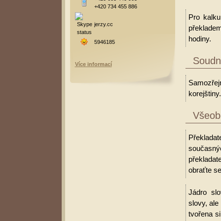
+420 734 455 886
Pro kalku
jerzy.cc
překladem
hodiny.
5946185
Soudní
Více informací
Samozřejm
korejštiny.
Všeobe
Překladat
současný
překladat
obraťte se
Jádro slo
slovy, al
tvořena s