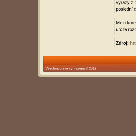
výrazy z 
poslední d
Mezi korej
určité roz
Zdroj:
ht
Všechna práva vyhrazena © 2012