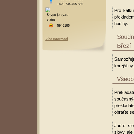
+420 734 455 886
Pro kalku
jerzy.cc
překladem
hodiny.
5946185
Soudní
Více informací
Březí
Samozřejm
korejštiny.
Všeobe
Překladate
současný
překladate
obraťte se
Jádro slo
slovy, al