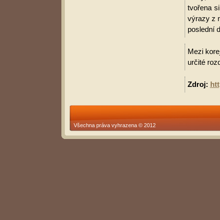
tvořena s
výrazy z 
poslední d
Mezi korej
určité roz
Zdroj:
ht
Všechna práva vyhrazena © 2012