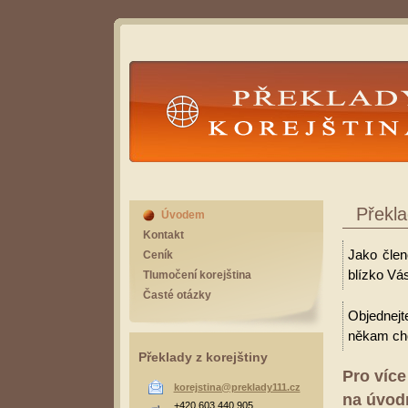
Překlady Korejština
Překla
Úvodem
Kontakt
Jako člen
Ceník
blízko Vás
Tlumočení korejština
Časté otázky
Objednejt
někam cho
Překlady z korejštiny
Pro více
korejstina@preklady111.cz
na úvodn
+420 603 440 905