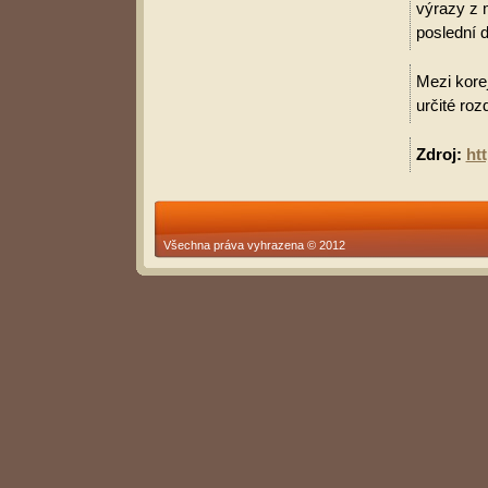
výrazy z 
poslední d
Mezi korej
určité roz
Zdroj:
ht
Všechna práva vyhrazena © 2012