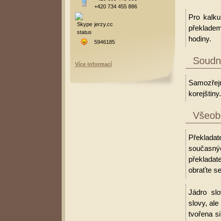
+420 734 455 886
Pro kalku
jerzy.cc
překladem
hodiny.
5946185
Soudní
Více informací
Samozřejm
korejštiny.
Všeobe
Překladat
současný
překladat
obraťte se
Jádro slo
slovy, al
tvořena s