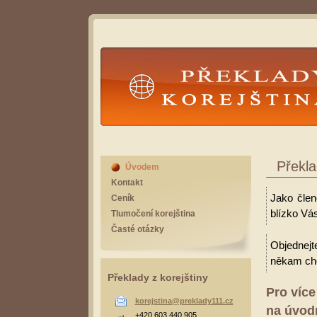
Překlady Korejština
Překla
Úvodem
Kontakt
Jako člen
Ceník
blízko Vá
Tlumočení korejština
Časté otázky
Objednejt
někam cho
Překlady z korejštiny
Pro více
korejstina@preklady111.cz
na úvodn
+420 603 440 905