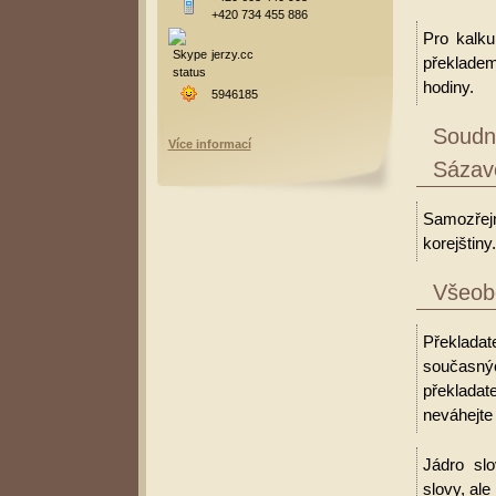
+420 734 455 886
Pro kalku
jerzy.cc
překladem
hodiny.
5946185
Soudní
Více informací
Sázav
Samozřejm
korejštiny.
Všeobe
Překladate
současný
překlada
neváhejte 
Jádro slo
slovy, al