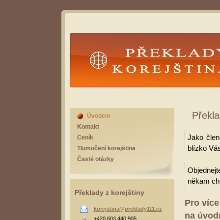
Překlady Korejština
Překla
Úvodem
Kontakt
Jako člen
Ceník
blízko Vá
Tlumočení korejština
Časté otázky
Objednejt
někam cho
Překlady z korejštiny
Pro více
korejstina@preklady111.cz
na úvodn
+420 603 440 905