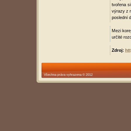
tvořena s
výrazy z 
poslední d
Mezi korej
určité roz
Zdroj:
ht
Všechna práva vyhrazena © 2012