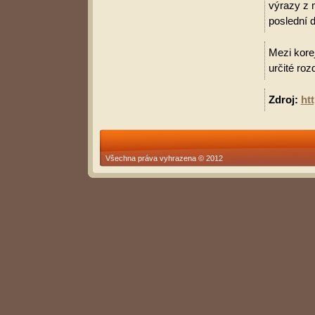
výrazy z 
poslední d
Mezi korej
určité roz
Zdroj:
ht
Všechna práva vyhrazena © 2012