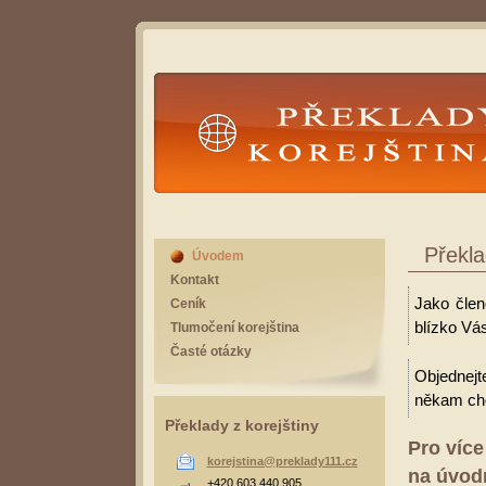
Překlady Korejština
Překla
Úvodem
Kontakt
Jako člen
Ceník
blízko Vás
Tlumočení korejština
Časté otázky
Objednejt
někam cho
Překlady z korejštiny
Pro více
korejstina@preklady111.cz
na úvodn
+420 603 440 905