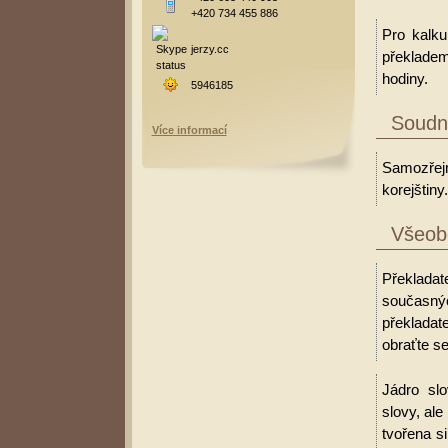
+420 734 455 886
Pro kalku
jerzy.cc
překladem
hodiny.
5946185
Soudní
Více informací
Samozřejm
korejštiny.
Všeobe
Překladat
současný
překladat
obraťte se
Jádro slo
slovy, al
tvořena s