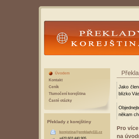
Překlady Korejština
Překla
Úvodem
Kontakt
Jako člen
Ceník
blízko Vás
Tlumočení korejština
Časté otázky
Objednejt
někam cho
Překlady z korejštiny
Pro více
korejstina@preklady111.cz
na úvodn
+420 603 440 905