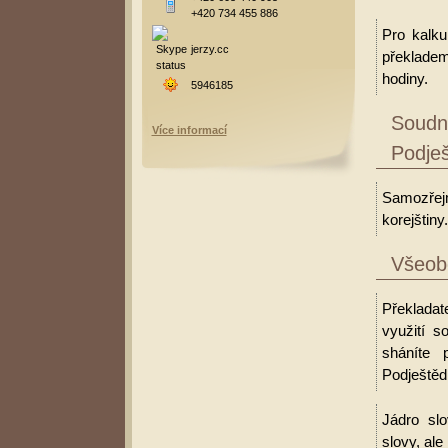
+420 734 455 886
Pro kalku
jerzy.cc
překladem
hodiny.
5946185
Soudní
Více informací
Podješ
Samozřejm
korejštiny.
Všeobe
Překladat
využití 
sháníte 
Podještědí
Jádro slo
slovy, al