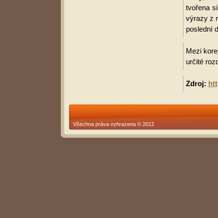
tvořena s
výrazy z 
poslední d
Mezi korej
určité roz
Zdroj:
ht
Všechna práva vyhrazena © 2012