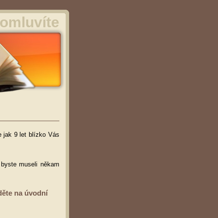
omluvíte
 jak 9 let blízko Vás
ž byste museli někam
děte na úvodní