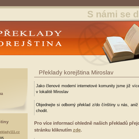
S námi se d
y Korejština
Překlady korejština Miroslav
Jako členové moderní internetové komunity jsme již více
v lokalitě Miroslav
na
Objednejte si odborný překlad z/do čínštiny u nás, ani
chodit.
štiny
Pro více informací ohledně našich překladů přej
stránku kliknutím
zde
.
eklady111.cz
905