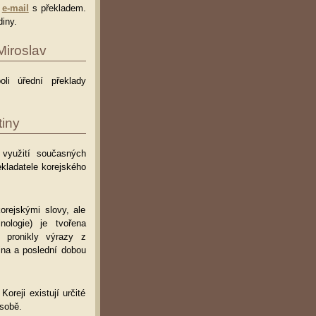
e
e-mail
s překladem.
iny.
Miroslav
oli úřední překlady
iny
i využití současných
kladatele korejského
orejskými slovy, ale
ologie) je tvořena
 pronikly výrazy z
ina a poslední dobou
oreji existují určité
ásobě.