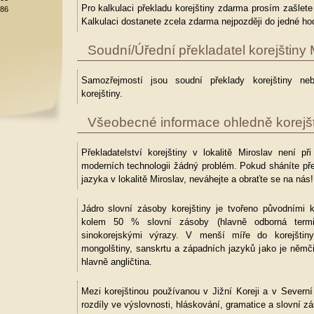
Pro kalkulaci překladu korejštiny zdarma prosím zašlet
886
Kalkulaci dostanete zcela zdarma nejpozději do jedné hod
Soudní/Úřední překladatel korejštiny 
Samozřejmostí jsou soudní překlady korejštiny neb
korejštiny.
Všeobecné informace ohledně korejšt
Překladatelství korejštiny v lokalitě Miroslav není př
moderních technologii žádný problém. Pokud sháníte pře
jazyka v lokalitě Miroslav, neváhejte a obraťte se na nás!
Jádro slovní zásoby korejštiny je tvořeno původními k
kolem 50 % slovní zásoby (hlavně odborná termin
sinokorejskými výrazy. V menší míře do korejštiny
mongolštiny, sanskrtu a západních jazyků jako je němč
hlavně angličtina.
Mezi korejštinou používanou v Jižní Koreji a v Severní K
rozdíly ve výslovnosti, hláskování, gramatice a slovní z