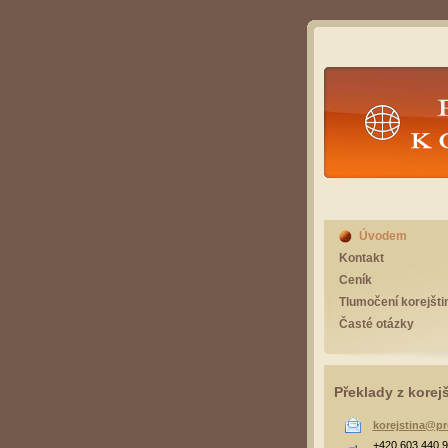
Překlad
Úvodem
Kontakt
Ceník
Tlumočení korejšti
Časté otázky
Překlady z korej
korejstina@pr
+420 603 440 