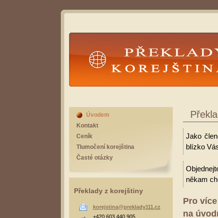
Překlady Korejština
Překla
Úvodem
Kontakt
Jako člen
Ceník
blízko Vás
Tlumočení korejština
Časté otázky
Objednejt
někam cho
Překlady z korejštiny
Pro více
korejstina@preklady111.cz
na úvodn
+420 603 440 905