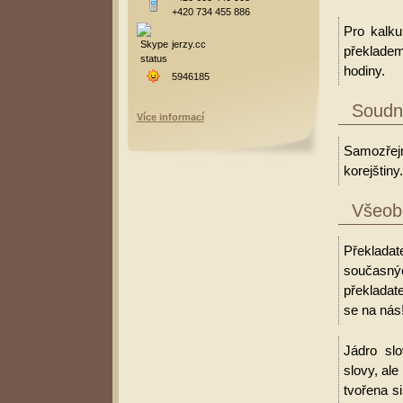
+420 734 455 886
Pro kalku
jerzy.cc
překladem
hodiny.
5946185
Soudní
Více informací
Samozřejm
korejštiny.
Všeobe
Překlada
současný
překladate
se na nás
Jádro slo
slovy, al
tvořena s