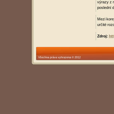
výrazy z 
poslední d
Mezi korej
určité roz
Zdroj:
ht
Všechna práva vyhrazena © 2012