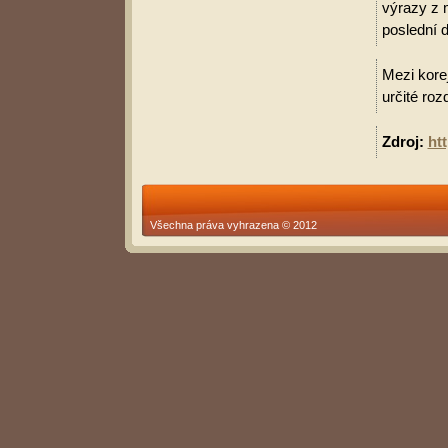
výrazy z 
poslední d
Mezi korej
určité roz
Zdroj:
ht
Všechna práva vyhrazena © 2012