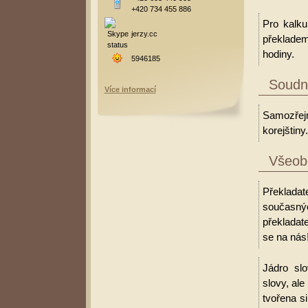
+420 734 455 886
Pro kalku
jerzy.cc
překladem
hodiny.
5946185
Soudní
Více informací
Samozřejm
korejštiny.
Všeobe
Překlada
současný
překladate
se na nás
Jádro slo
slovy, al
tvořena s