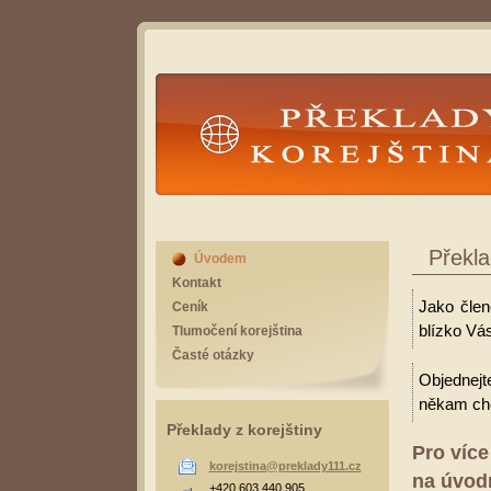
Překlady Korejština
Překla
Úvodem
Kontakt
Jako člen
Ceník
blízko Vás
Tlumočení korejština
Časté otázky
Objednejt
někam cho
Překlady z korejštiny
Pro více
korejstina@preklady111.cz
na úvodn
+420 603 440 905