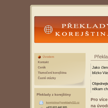
Překlady Korejština
Překla
Úvodem
Kontakt
Jako člen
Ceník
blízko Vás
Tlumočení korejština
Časté otázky
Objednejt
někam cho
Překlady z korejštiny
Pro více
korejstina@preklady111.cz
na úvodn
+420 603 440 905