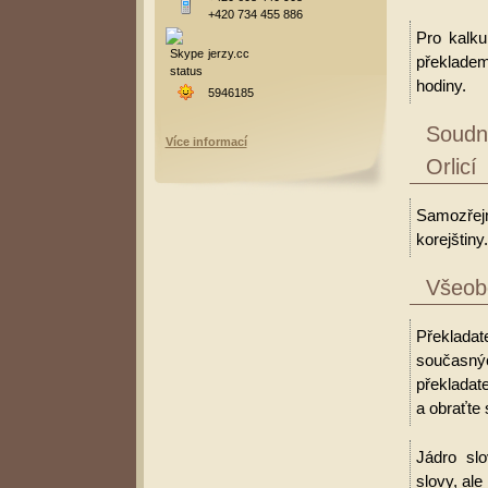
+420 734 455 886
Pro kalku
jerzy.cc
překladem
hodiny.
5946185
Soudní
Více informací
Orlicí
Samozřejm
korejštiny.
Všeobe
Překladate
současný
překladate
a obraťte 
Jádro slo
slovy, al