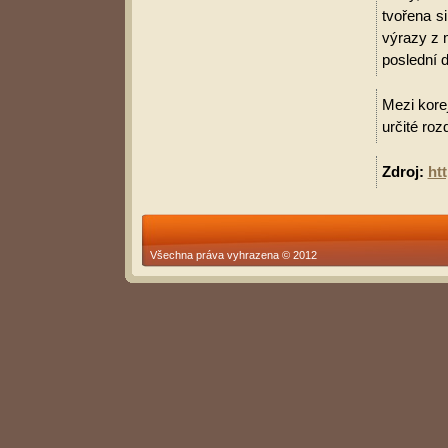
tvořena s
výrazy z 
poslední d
Mezi korej
určité roz
Zdroj:
ht
Všechna práva vyhrazena © 2012