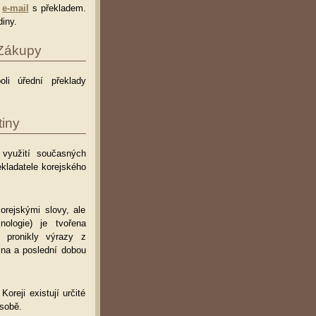
e
e-mail
s překladem.
iny.
 Zákupy
oli úřední překlady
iny
i využití současných
kladatele korejského
orejskými slovy, ale
ologie) je tvořena
 pronikly výrazy z
ina a poslední dobou
oreji existují určité
ásobě.