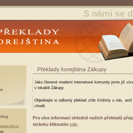
S námi se d
y Korejština
Překlady korejština Zákupy
Jako členové moderní internetové komunity jsme již více
v lokalitě Zákupy
na
Objednejte si odborný překlad z/do čínštiny u nás, ani
chodit.
štiny
Pro více informací ohledně našich překladů přej
stránku kliknutím
zde
.
eklady111.cz
905