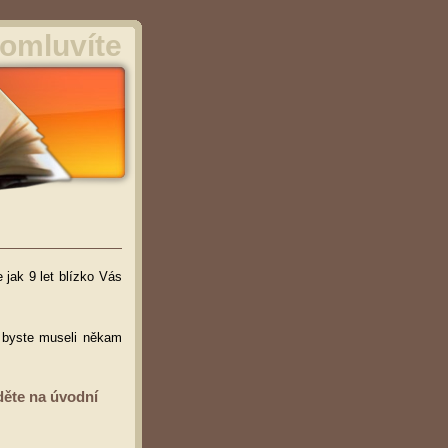
omluvíte
 jak 9 let blízko Vás
ž byste museli někam
děte na úvodní