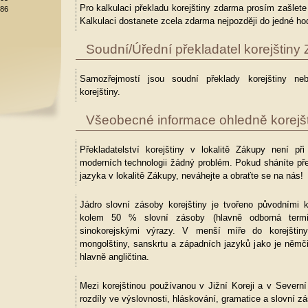
Pro kalkulaci překladu korejštiny zdarma prosím zašlet
886
Kalkulaci dostanete zcela zdarma nejpozději do jedné hod
Soudní/Úřední překladatel korejštiny
Samozřejmostí jsou soudní překlady korejštiny neb
korejštiny.
Všeobecné informace ohledně korejšt
Překladatelství korejštiny v lokalitě Zákupy není př
moderních technologii žádný problém. Pokud sháníte pře
jazyka v lokalitě Zákupy, neváhejte a obraťte se na nás!
Jádro slovní zásoby korejštiny je tvořeno původními k
kolem 50 % slovní zásoby (hlavně odborná termin
sinokorejskými výrazy. V menší míře do korejštiny
mongolštiny, sanskrtu a západních jazyků jako je němč
hlavně angličtina.
Mezi korejštinou používanou v Jižní Koreji a v Severní K
rozdíly ve výslovnosti, hláskování, gramatice a slovní z