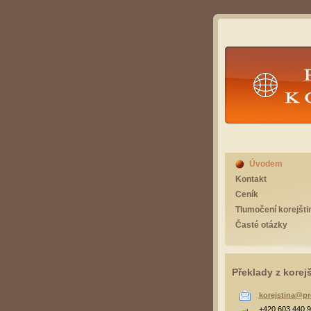
Překlad
Úvodem
Kontakt
Ceník
Tlumočení korejšti
Časté otázky
Překlady z korej
korejstina@pr
+420 603 440 